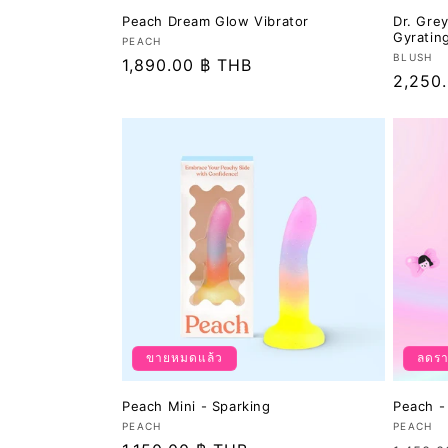
Peach Dream Glow Vibrator
Dr. Grey
Gyratin
เวน
PEACH
เวน
BLUSH
ราคา
1,890.00 ฿ THB
เด
ราคา
2,250
เด
อร์:
ปกติ
อร์:
ปกติ
ขายหมดแล้ว
ลดร
Peach Mini - Sparking
Peach -
เวน
เวน
PEACH
PEACH