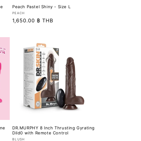
ge
Peach Pastel Shiny - Size L
เวน
PEACH
ราคา
1,650.00 ฿ THB
เด
อร์:
ปกติ
one
DR.MURPHY 8 Inch Thrusting Gyrating
Dild0 with Remote Control
เวน
BLUSH