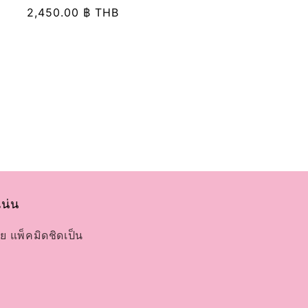
ราคา
2,450.00 ฿ THB
เด
อร์:
ปกติ
แน่น
ย แพ็คมิดชิดเป็น