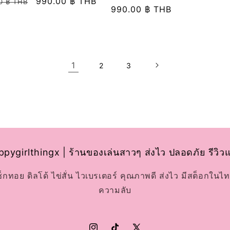
ราคา
990.00 ฿ THB
0 ฿ THB
ราคา
990.00 ฿ THB
เด
โปรโมชัน
อร์:
ปกติ
1
2
3
pygirlthingx | ร้านของเล่นสาวๆ ส่งไว ปลอดภัย รีวิว
เซ็กทอย ดิลโด้ ไข่สั่น ไวเบรเตอร์ คุณภาพดี ส่งไว มีสต็อกในไท
ความลับ