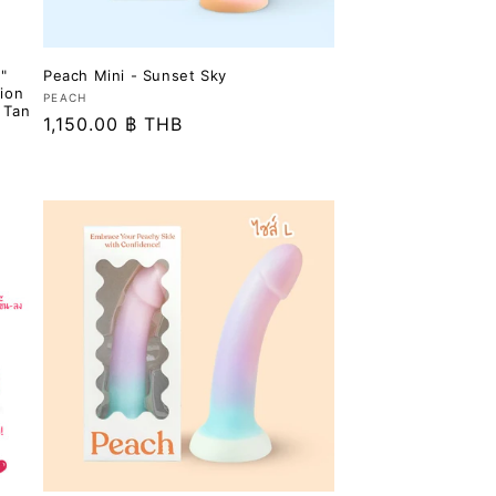
"
Peach Mini - Sunset Sky
tion
เวน
PEACH
 Tan
ราคา
1,150.00 ฿ THB
เด
อร์:
ปกติ