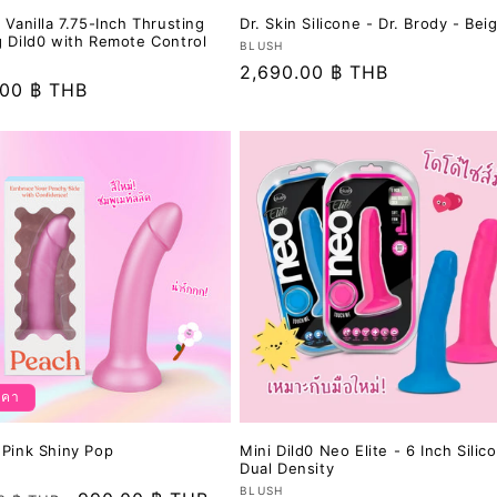
 Vanilla 7.75-Inch Thrusting
Dr. Skin Silicone - Dr. Brody - Bei
g Dild0 with Remote Control
เวน
BLUSH
ราคา
2,690.00 ฿ THB
เด
.00 ฿ THB
อร์:
ปกติ
าคา
 Pink Shiny Pop
Mini Dild0 Neo Elite - 6 Inch Silic
Dual Density
เวน
BLUSH