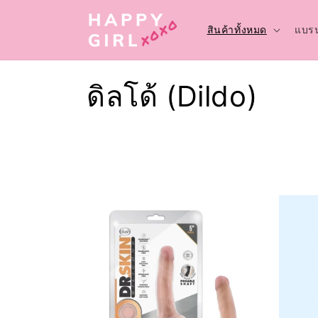
ข้ามไป
ยัง
เนื้อหา
สินค้าทั้งหมด
แบรน
ค
ดิลโด้ (Dildo)
อ
ล
เ
ล
ก
ชั