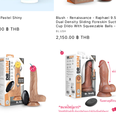
 Pastel Shiny
Blush - Renaissance - Raphael 9.5
Dual Density Sliding Foreskin Suc
Cup Dildo With Squeezable Balls -
.00 ฿ THB
เวน
BLUSH
ราคา
2,150.00 ฿ THB
เด
อร์:
ปกติ