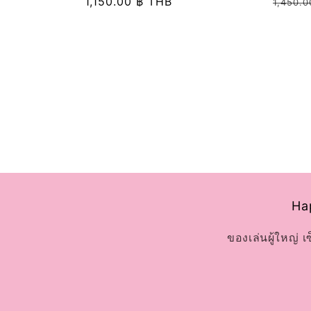
ราคา
1,150.00 ฿ THB
ราคา
เด
เด
1,450.0
อร์:
อร์:
ปกติ
ปกติ
Hap
ของเล่นผู้ใหญ่ 