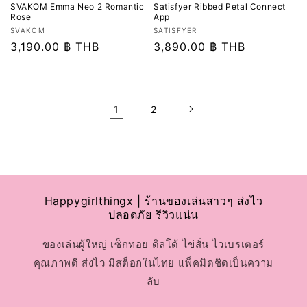
SVAKOM Emma Neo 2 Romantic
Satisfyer Ribbed Petal Connect
Rose
App
เวน
เวน
SVAKOM
SATISFYER
เด
ราคา
3,190.00 ฿ THB
เด
ราคา
3,890.00 ฿ THB
อร์:
อร์:
ปกติ
ปกติ
1
2
Happygirlthingx | ร้านของเล่นสาวๆ ส่งไว
ปลอดภัย รีวิวแน่น
ของเล่นผู้ใหญ่ เซ็กทอย ดิลโด้ ไข่สั่น ไวเบรเตอร์
คุณภาพดี ส่งไว มีสต็อกในไทย แพ็คมิดชิดเป็นความ
ลับ