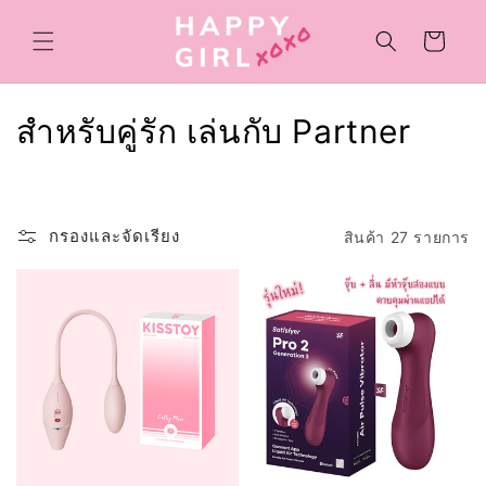
ข้ามไป
ยัง
ตะกร้า
เนื้อหา
สินค้า
ค
สำหรับคู่รัก เล่นกับ Partner
อ
ล
กรองและจัดเรียง
สินค้า 27 รายการ
เ
ล
ก
ชั
น
: