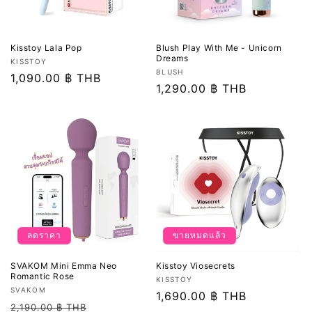
Kisstoy Lala Pop
Blush Play With Me - Unicorn
Dreams
เวน
KISSTOY
เวน
BLUSH
เด
ราคา
1,090.00 ฿ THB
เด
ราคา
1,290.00 ฿ THB
อร์:
ปกติ
อร์:
ปกติ
ลดราคา
ขายหมดแล้ว
SVAKOM Mini Emma Neo
Kisstoy Viosecrets
Romantic Rose
เวน
KISSTOY
เวน
SVAKOM
เด
ราคา
1,690.00 ฿ THB
เด
ราคา
ราคา
2,190.00 ฿ THB
อร์: