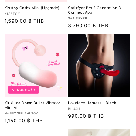
Kisstoy Cathy Mini (Upgrade)
Satisfyer Pro 2 Generation 3
Connect App
เวน
KISSTOY
เวน
SATISFYER
เด
ราคา
1,590.00 ฿ THB
เด
ราคา
3,790.00 ฿ THB
อร์:
ปกติ
อร์:
ปกติ
ขายหมดแล้ว
Xiuxiuda Domn Bullet Vibrator
Lovelace Harness - Black
Mini Ai
เวน
BLUSH
เวน
HAPPYGIRLTHINGX
เด
ราคา
990.00 ฿ THB
เด
ราคา
1,150.00 ฿ THB
อร์:
ปกติ
อร์:
ปกติ