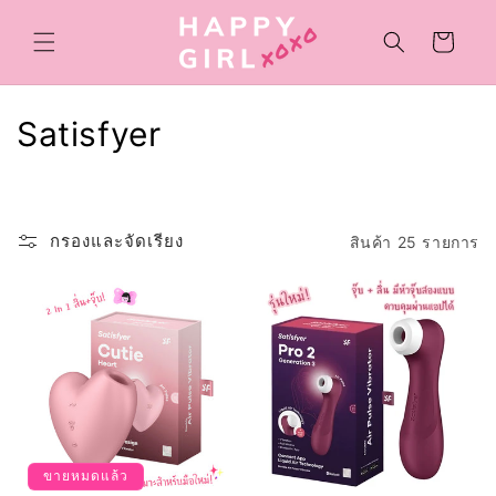
ข้ามไป
ยัง
ตะกร้า
เนื้อหา
สินค้า
ค
Satisfyer
อ
ล
กรองและจัดเรียง
สินค้า 25 รายการ
เ
ล
ก
ชั
น
:
ขายหมดแล้ว