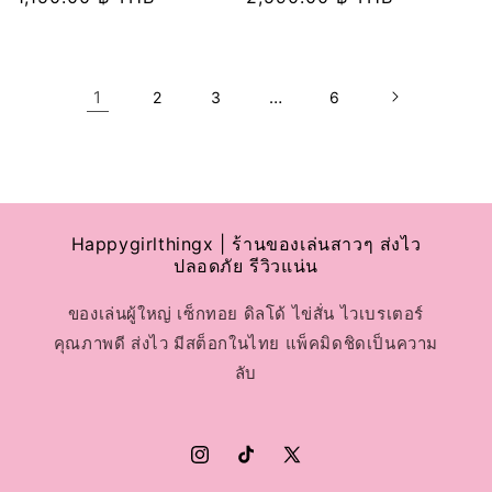
อร์:
อร์:
ปกติ
ปกติ
1
…
2
3
6
Happygirlthingx | ร้านของเล่นสาวๆ ส่งไว
ปลอดภัย รีวิวแน่น
ของเล่นผู้ใหญ่ เซ็กทอย ดิลโด้ ไข่สั่น ไวเบรเตอร์
คุณภาพดี ส่งไว มีสต็อกในไทย แพ็คมิดชิดเป็นความ
ลับ
Instagram
TikTok
X