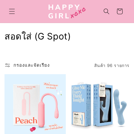
ข้ามไป
ยัง
ตะกร้า
เนื้อหา
สินค้า
ค
สอดใส่ (G Spot)
อ
ล
กรองและจัดเรียง
สินค้า 96 รายการ
เ
ล
ก
ชั
น
: