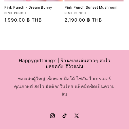
Pink Punch - Dream Bunny
Pink Punch Sunset Mushroom
เวน
เวน
PINK PUNCH
PINK PUNCH
เด
ราคา
1,990.00 ฿ THB
เด
ราคา
2,190.00 ฿ THB
อร์:
อร์:
ปกติ
ปกติ
Happygirlthingx | ร้านของเล่นสาวๆ ส่งไว
ปลอดภัย รีวิวแน่น
ของเล่นผู้ใหญ่ เซ็กทอย ดิลโด้ ไข่สั่น ไวเบรเตอร์
คุณภาพดี ส่งไว มีสต็อกในไทย แพ็คมิดชิดเป็นความ
ลับ
Instagram
TikTok
X
(Twitter)