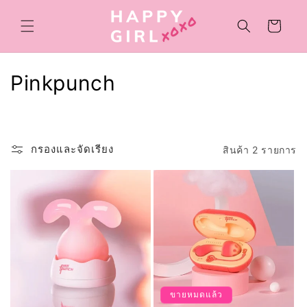
ข้ามไป
ยัง
ตะกร้า
เนื้อหา
สินค้า
ค
Pinkpunch
อ
ล
กรองและจัดเรียง
สินค้า 2 รายการ
เ
ล
ก
ชั
น
:
ขายหมดแล้ว