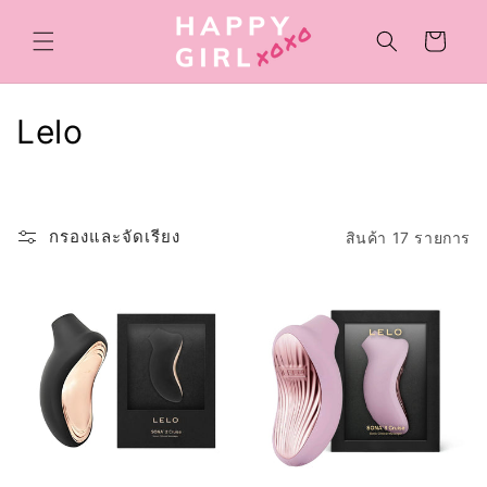
ข้ามไป
ยัง
ตะกร้า
เนื้อหา
สินค้า
ค
Lelo
อ
ล
กรองและจัดเรียง
สินค้า 17 รายการ
เ
ล
ก
ชั
น
: