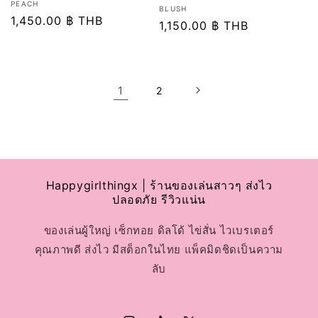
เวน
PEACH
เวน
BLUSH
เด
ราคา
1,450.00 ฿ THB
เด
ราคา
1,150.00 ฿ THB
อร์:
ปกติ
อร์:
ปกติ
1
2
Happygirlthingx | ร้านของเล่นสาวๆ ส่งไว
ปลอดภัย รีวิวแน่น
ของเล่นผู้ใหญ่ เซ็กทอย ดิลโด้ ไข่สั่น ไวเบรเตอร์
คุณภาพดี ส่งไว มีสต็อกในไทย แพ็คมิดชิดเป็นความ
ลับ