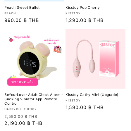
Peach Sweet Bullet
Kisstoy Pop Cherry
เวน
เวน
PEACH
KISSTOY
เด
ราคา
990.00 ฿ THB
เด
ราคา
1,290.00 ฿ THB
อร์:
อร์:
ปกติ
ปกติ
ขายหมดแล้ว
BeYourLover Adult Clock Alarm -
Kisstoy Cathy Mini (Upgrade)
Sucking Vibrator App Remote
เวน
KISSTOY
Control
เด
ราคา
1,590.00 ฿ THB
เวน
HAPPYGIRLTHINGX
อร์:
ปกติ
เด
ราคา
ราคา
2,590.00 ฿ THB
อร์:
ปกติ
2,190.00 ฿ THB
โปรโมชัน