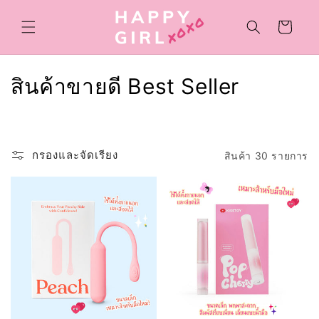
ข้ามไป
ยัง
ตะกร้า
เนื้อหา
สินค้า
ค
สินค้าขายดี Best Seller
อ
ล
กรองและจัดเรียง
สินค้า 30 รายการ
เ
ล
ก
ชั
น
: