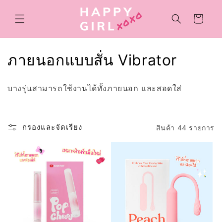
ข้ามไป
ยัง
ตะกร้า
เนื้อหา
สินค้า
ค
ภายนอกแบบสั่น Vibrator
อ
บางรุ่นสามารถใช้งานได้ทั้งภายนอก และสอดใส่
ล
เ
กรองและจัดเรียง
สินค้า 44 รายการ
ล
ก
ชั
น
: