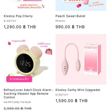
Kisstoy Pop Cherry
Peach Sweet Bullet
เวน
เวน
KISSTOY
PEACH
เด
ราคา
1,290.00 ฿ THB
เด
ราคา
990.00 ฿ THB
อร์:
อร์:
ปกติ
ปกติ
ขายหมดแล้ว
BeYourLover Adult Clock Alarm -
Kisstoy Cathy Mini (Upgrade)
Sucking Vibrator App Remote
เวน
KISSTOY
Control
เด
ราคา
1,590.00 ฿ THB
เวน
HAPPYGIRLTHINGX
อร์:
ปกติ
เด
ราคา
ราคา
2,590.00 ฿ THB