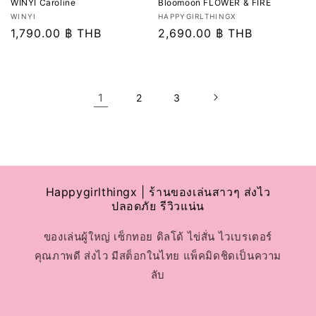
Bloomoon FLOWER & FIRE
WINYI Caroline
เวน
เวน
HAPPYGIRLTHINGX
WINYI
เด
ราคา
2,690.00 ฿ THB
เด
ราคา
1,790.00 ฿ THB
อร์:
อร์:
ปกติ
ปกติ
1
2
3
Happygirlthingx | ร้านของเล่นสาวๆ ส่งไว
ปลอดภัย รีวิวแน่น
ของเล่นผู้ใหญ่ เซ็กทอย ดิลโด้ ไข่สั่น ไวเบรเตอร์
คุณภาพดี ส่งไว มีสต็อกในไทย แพ็คมิดชิดเป็นความ
ลับ