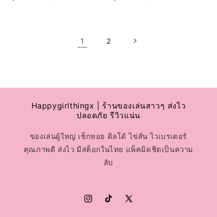
อร์:
อร์:
ปกติ
ปกติ
1
2
Happygirlthingx | ร้านของเล่นสาวๆ ส่งไว
ปลอดภัย รีวิวแน่น
ของเล่นผู้ใหญ่ เซ็กทอย ดิลโด้ ไข่สั่น ไวเบรเตอร์
คุณภาพดี ส่งไว มีสต็อกในไทย แพ็คมิดชิดเป็นความ
ลับ
Instagram
TikTok
X
(Twitter)