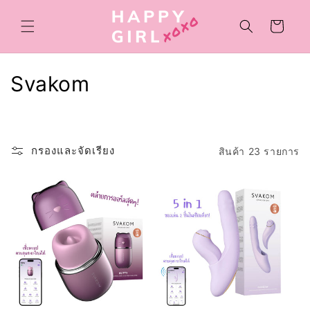
ข้ามไป
ยัง
ตะกร้า
เนื้อหา
สินค้า
ค
Svakom
อ
ล
กรองและจัดเรียง
สินค้า 23 รายการ
เ
ล
ก
ชั
น
: