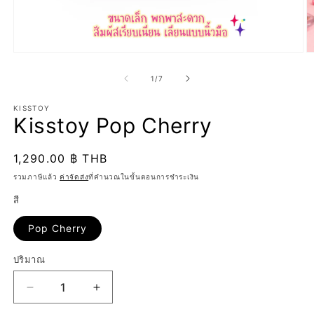
เปิด
เป
สื่อ
สื
จาก
1
/
7
1
2
ใน
ใ
KISSTOY
โม
โ
Kisstoy Pop Cherry
ดอล
ด
ราคา
1,290.00 ฿ THB
ปกติ
รวมภาษีแล้ว
ค่าจัดส่ง
ที่คำนวณในขั้นตอนการชำระเงิน
สี
Pop Cherry
ปริมาณ
ปริมาณ
ลด
เพิ่ม