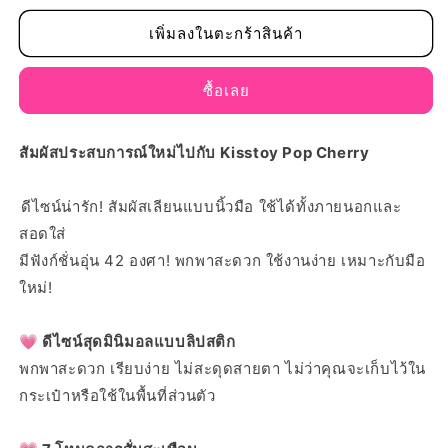
ปริมาณ
ปริมาณ
สำหรับ
สำหรับ
เพิ่มลงในตะกร้าสินค้า
Kisstoy
Kisstoy
Pop
Pop
ซื้อเลย
Cherry
Cherry
สัมผัสประสบการณ์ใหม่ไปกับ Kisstoy Pop Cherry
ดีไซน์น่ารัก!
สัมผัสเลียนแบบนิ้วมือ ใช้ได้ทั้งภายนอกและ
สอดใส่
มีฟังก์ชั่นอุ่น 42 องศา! พกพาสะดวก ใช้งานง่าย เหมาะกับมือ
ใหม่!
💗 ดีไซน์สุดมินิมอลแบบลิปสติก
พกพาสะดวก เรียบง่าย ไม่สะดุดสายตา ไม่ว่าคุณจะเก็บไว้ใน
กระเป๋าหรือใช้ในพื้นที่ส่วนตัว