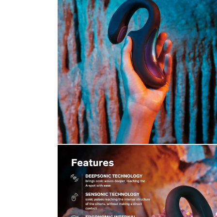
ใน
โม
ดอล
เปิด
สื่อ
2
ใน
โม
ดอล