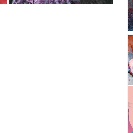
เปิด
สื่อ
9
ใน
โม
ดอล