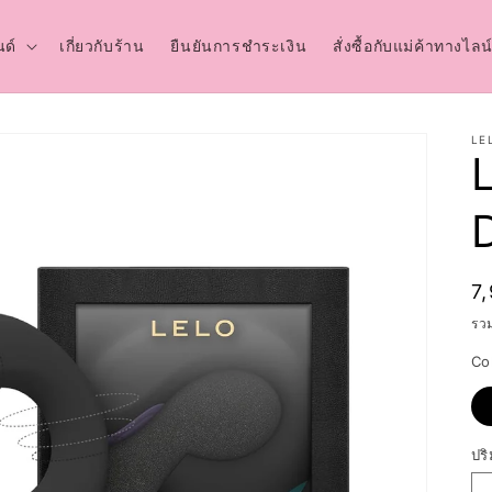
ด์
เกี่ยวกับร้าน
ยืนยันการชำระเงิน
สั่งซื้อกับแม่ค้าทางไลน
LE
ร
7
ปก
รว
Co
ปร
ปร