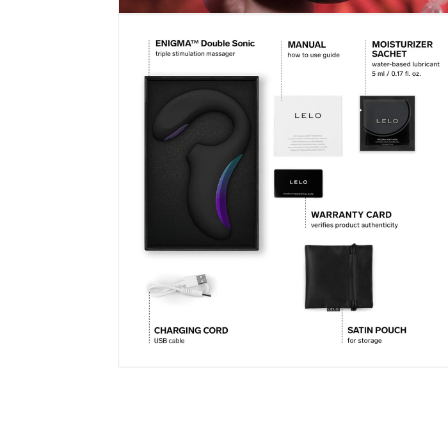
เปิด
สื่อ
8
ใน
โม
ดอล
เปิด
สื่อ
10
ใน