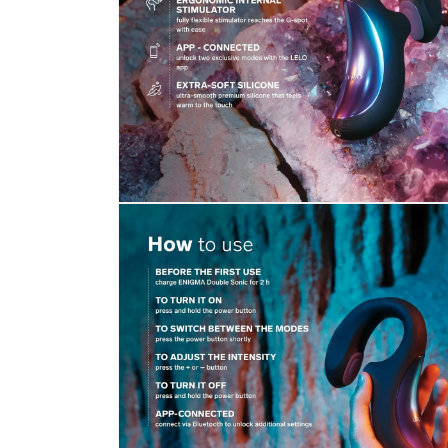
เปิด
สื่อ
4
ใน
โม
ดอล