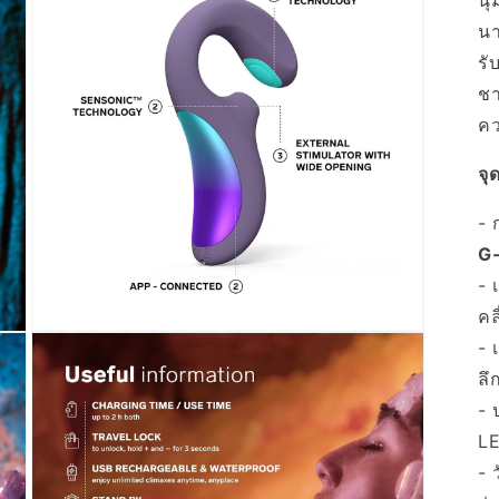
นุ
นา
รั
ชา
คว
จุ
- 
G-
- 
คล
เปิด
- 
สื่อ
ลึ
3
ใน
- 
โม
LE
ดอล
- 