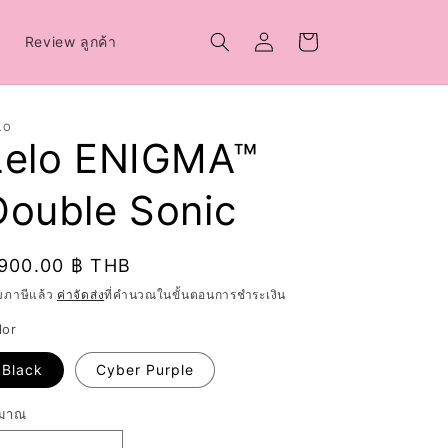
เข้าสู่
ตะกร้า
์
Review ลูกค้า
ระบบ
สินค้า
LO
Lelo ENIGMA™
Double Sonic
าคา
,900.00 ฿ THB
ติ
มภาษีแล้ว
ค่าจัดส่ง
ที่คำนวณในขั้นตอนการชำระเงิน
lor
Black
Cyber Purple
ิมาณ
ิมาณ