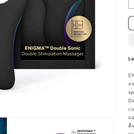
Le
EN
กร
sp
De
เว
แอ
ตื