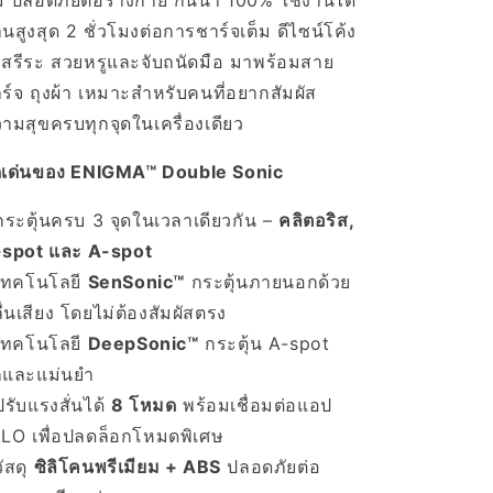
่ม ปลอดภัยต่อร่างกาย กันน้ำ 100% ใช้งานได้
นสูงสุด 2 ชั่วโมงต่อการชาร์จเต็ม ดีไซน์โค้ง
บสรีระ สวยหรูและจับถนัดมือ มาพร้อมสาย
ร์จ ถุงผ้า เหมาะสำหรับคนที่อยากสัมผัส
ามสุขครบทุกจุดในเครื่องเดียว
ดเด่นของ ENIGMA™ Double Sonic
กระตุ้นครบ 3 จุดในเวลาเดียวกัน –
คลิตอริส,
spot และ A-spot
เทคโนโลยี
SenSonic™
กระตุ้นภายนอกด้วย
ื่นเสียง โดยไม่ต้องสัมผัสตรง
เทคโนโลยี
DeepSonic™
กระตุ้น A-spot
กและแม่นยำ
ปรับแรงสั่นได้
8 โหมด
พร้อมเชื่อมต่อแอป
LO เพื่อปลดล็อกโหมดพิเศษ
วัสดุ
ซิลิโคนพรีเมียม + ABS
ปลอดภัยต่อ