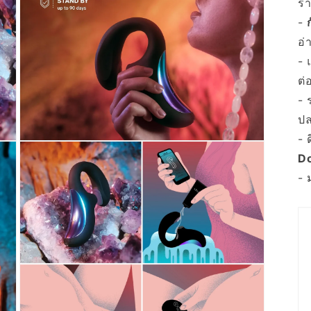
ร่
-
อ่
- 
ต่
- 
ปล
- 
เปิด
Do
สื่อ
5
- 
ใน
โม
ดอล