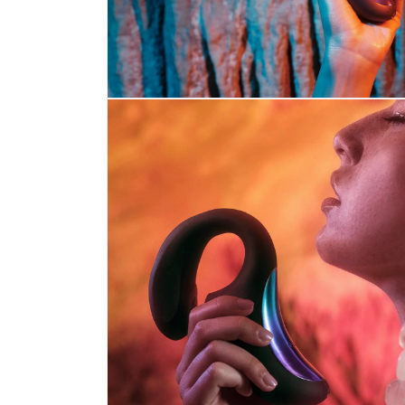
เปิด
สื่อ
6
ใน
โม
ดอล