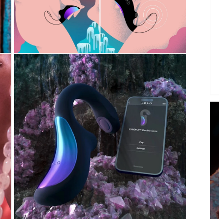
เปิด
สื่อ
7
ใน
โม
ดอล