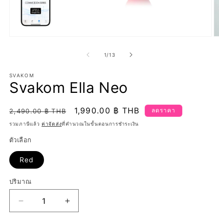
เปิด
เป
สื่อ
สื
จาก
1
/
13
1
2
ใน
ใ
SVAKOM
โม
โ
Svakom Ella Neo
ดอล
ด
ราคา
ราคา
1,990.00 ฿ THB
ลดราคา
2,490.00 ฿ THB
ปกติ
โปรโมชัน
รวมภาษีแล้ว
ค่าจัดส่ง
ที่คำนวณในขั้นตอนการชำระเงิน
ตัวเลือก
Red
ปริมาณ
ปริมาณ
ลด
เพิ่ม