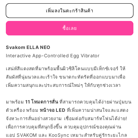
ปริมาณ
ปริมาณ
สำหรับ
สำหรับ
เพิ่มลงในตะกร้าสินค้า
Svakom
Svakom
Ella
Ella
ซื้อเลย
Neo
Neo
Svakom
ELLA NEO
Interactive App-Controlled Egg Vibrator
เสน่ห์สีแดงสดที่มาพร้อมพื้นผิวซิลิโคนแบบมีเท็กซ์เจอร์ ให้
สัมผัสที่นุ่มนวลและเร้าใจ ขนาดกะทัดรัดที่ออกแบบมาเพื่อ
เพิ่มความสนุกและประสบการณ์ใหม่ๆ ให้กับทุกช่วงเวลา
มาพร้อม
11 โหมดการสั่น
ที่สามารถควบคุมได้ง่ายผ่านปุ่มบน
ตัวเครื่อง พร้อม
หน้าจอ LED
ที่เพิ่มความน่าสนใจและแสดง
จังหวะการสั่นอย่างสวยงาม
เชื่อมต่อกับสมาร์ทโฟนได้ง่าย!
เพื่อการควบคุมที่สนุกยิ่งขึ้น
ควบคุมอุปกรณ์ของคุณผ่าน
แอป SVAKOM และ KooSync
เหมาะสำหรับคู่รักระยะไกล