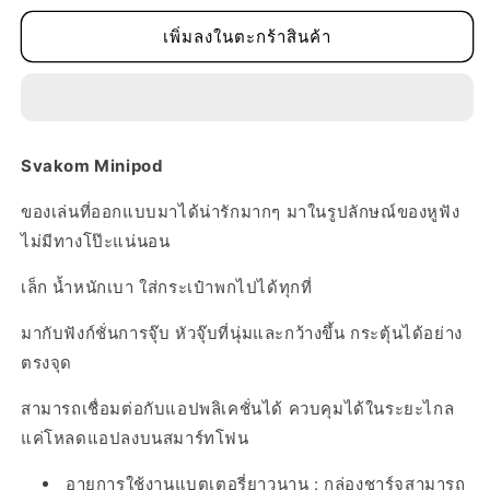
ปริมาณ
ปริมาณ
สำหรับ
สำหรับ
เพิ่มลงในตะกร้าสินค้า
Svakom
Svakom
Minipod
Minipod
Svakom Minipod
ของเล่นที่ออกแบบมาได้น่ารักมากๆ มาในรูปลักษณ์ของหูฟัง
ไม่มีทางโป๊ะแน่นอน
เล็ก น้ำหนักเบา ใส่กระเป๋าพกไปได้ทุกที่
มากับฟังก์ชั่นการจุ๊บ หัวจุ๊บที่นุ่มและกว้างขึ้น กระตุ้นได้อย่าง
ตรงจุด
สามารถเชื่อมต่อกับแอปพลิเคชั่นได้ ควบคุมได้ในระยะไกล
แค่โหลดแอปลงบนสมาร์ทโฟน
อายุการใช้งานแบตเตอรี่ยาวนาน : กล่องชาร์จสามารถ