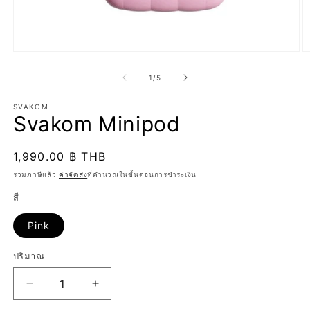
เปิด
เป
สื่อ
สื
จาก
1
/
5
1
2
ใน
ใ
SVAKOM
โม
โ
Svakom Minipod
ดอล
ด
ราคา
1,990.00 ฿ THB
ปกติ
รวมภาษีแล้ว
ค่าจัดส่ง
ที่คำนวณในขั้นตอนการชำระเงิน
สี
Pink
ปริมาณ
ปริมาณ
ลด
เพิ่ม